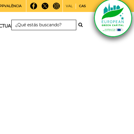
PPVALÈNCIA
VAL
CAS
CTUALIDAD