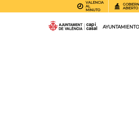
VALENCIA
GOBIER
AL
ABIERTO
MINUTO
AYUNTAMIENT