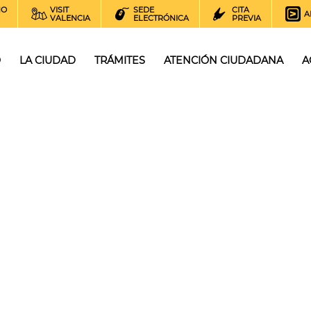
NO
VISIT
SEDE
CITA
A
VALENCIA
ELECTRÓNICA
PREVIA
O
LA CIUDAD
TRÁMITES
ATENCIÓN CIUDADANA
A