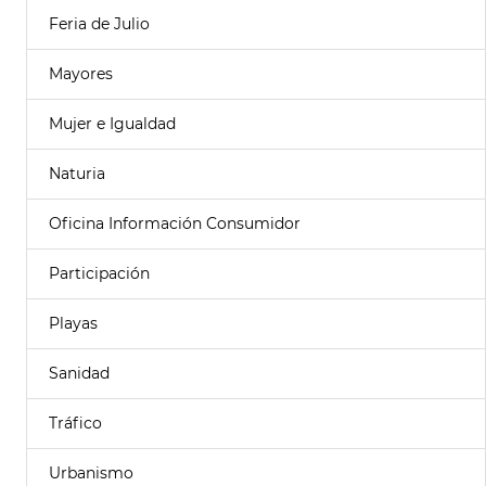
Feria de Julio
Mayores
Mujer e Igualdad
Naturia
Oficina Información Consumidor
Participación
Playas
Sanidad
Tráfico
Urbanismo