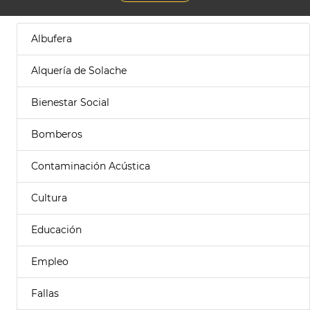
Albufera
Alquería de Solache
Bienestar Social
Bomberos
Contaminación Acústica
Cultura
Educación
Empleo
Fallas