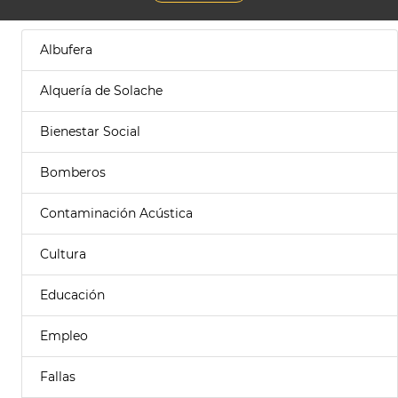
Albufera
Alquería de Solache
Bienestar Social
Bomberos
Contaminación Acústica
Cultura
Educación
Empleo
Fallas