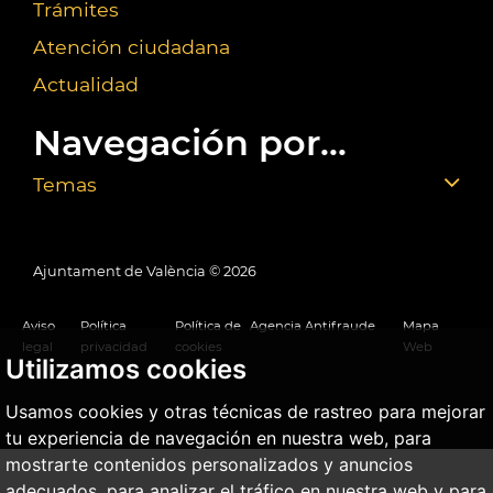
Trámites
Atención ciudadana
Actualidad
Navegación por...
Temas
Ajuntament de València ©
2026
Aviso
Política
Política de
Agencia Antifraude
Mapa
legal
privacidad
cookies
Web
Utilizamos cookies
Usamos cookies y otras técnicas de rastreo para mejorar
tu experiencia de navegación en nuestra web, para
mostrarte contenidos personalizados y anuncios
adecuados, para analizar el tráfico en nuestra web y para