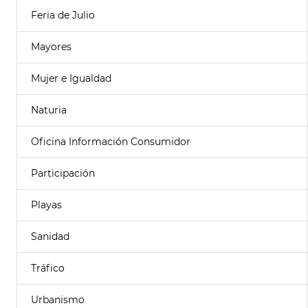
Feria de Julio
Mayores
Mujer e Igualdad
Naturia
Oficina Información Consumidor
Participación
Playas
Sanidad
Tráfico
Urbanismo