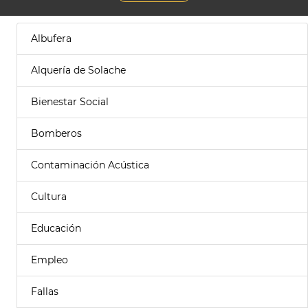
Albufera
Alquería de Solache
Bienestar Social
Bomberos
Contaminación Acústica
Cultura
Educación
Empleo
Fallas