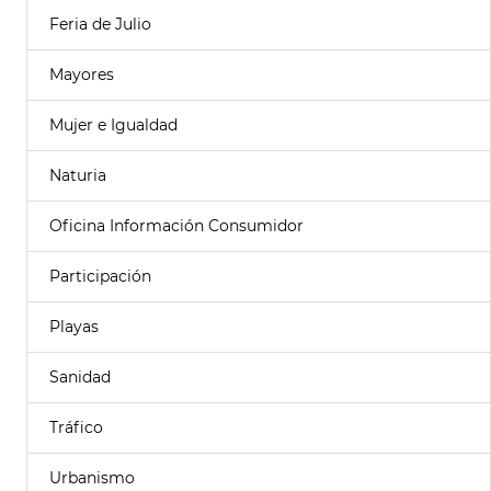
Feria de Julio
Mayores
Mujer e Igualdad
Naturia
Oficina Información Consumidor
Participación
Playas
Sanidad
Tráfico
Urbanismo