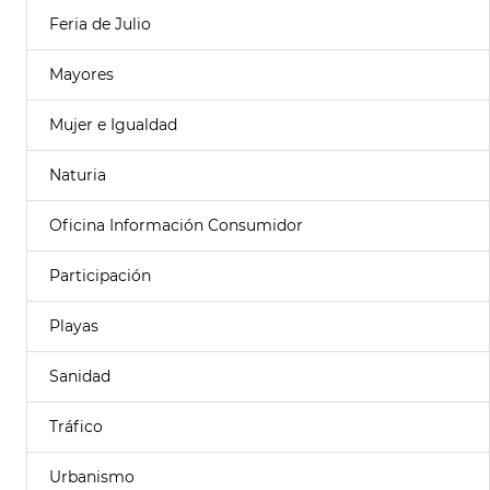
Feria de Julio
Mayores
Mujer e Igualdad
Naturia
Oficina Información Consumidor
Participación
Playas
Sanidad
Tráfico
Urbanismo