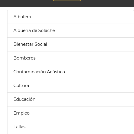
Albufera
Alquería de Solache
Bienestar Social
Bomberos
Contaminación Acústica
Cultura
Educación
Empleo
Fallas