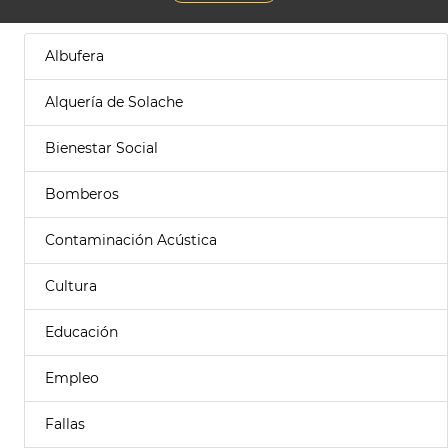
Albufera
Alquería de Solache
Bienestar Social
Bomberos
Contaminación Acústica
Cultura
Educación
Empleo
Fallas