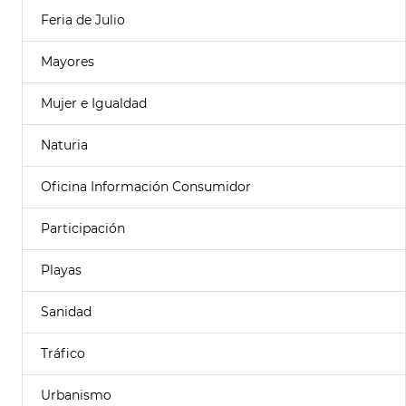
Feria de Julio
Mayores
Mujer e Igualdad
Naturia
Oficina Información Consumidor
Participación
Playas
Sanidad
Tráfico
Urbanismo