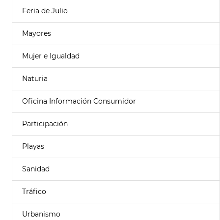
Feria de Julio
Mayores
Mujer e Igualdad
Naturia
Oficina Información Consumidor
Participación
Playas
Sanidad
Tráfico
Urbanismo