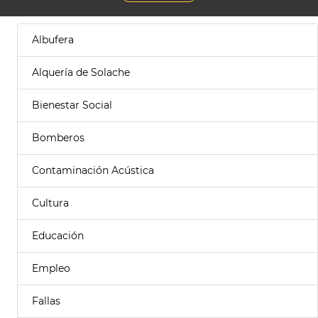
Albufera
Alquería de Solache
Bienestar Social
Bomberos
Contaminación Acústica
Cultura
Educación
Empleo
Fallas