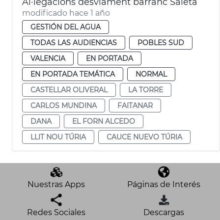
Al·legacions desviament barranc Saleta
modificado hace 1 año
GESTIÓN DEL AGUA
TODAS LAS AUDIENCIAS
POBLES SUD
VALENCIA
EN PORTADA
EN PORTADA TEMÁTICA
NORMAL
CASTELLAR OLIVERAL
LA TORRE
CARLOS MUNDINA
FAITANAR
DANA
EL FORN ALCEDO
LLIT NOU TÚRIA
CAUCE NUEVO TÚRIA
Nuestras Apps
Páginas de Interés
Redes Sociales
Descargas