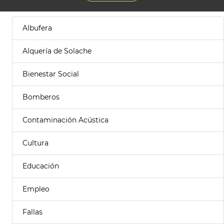
Albufera
Alquería de Solache
Bienestar Social
Bomberos
Contaminación Acústica
Cultura
Educación
Empleo
Fallas