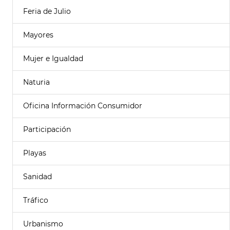
Feria de Julio
Mayores
Mujer e Igualdad
Naturia
Oficina Información Consumidor
Participación
Playas
Sanidad
Tráfico
Urbanismo