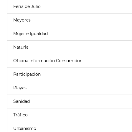
Feria de Julio
Mayores
Mujer e Igualdad
Naturia
Oficina Información Consumidor
Participación
Playas
Sanidad
Tráfico
Urbanismo