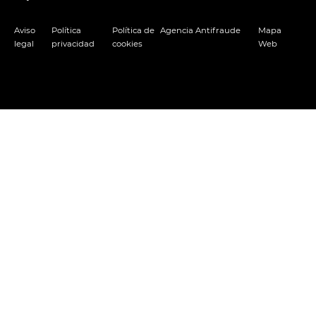
Aviso
Política
Política de
Agencia Antifraude
Mapa
legal
privacidad
cookies
Web