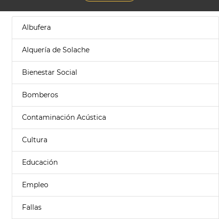
Albufera
Alquería de Solache
Bienestar Social
Bomberos
Contaminación Acústica
Cultura
Educación
Empleo
Fallas