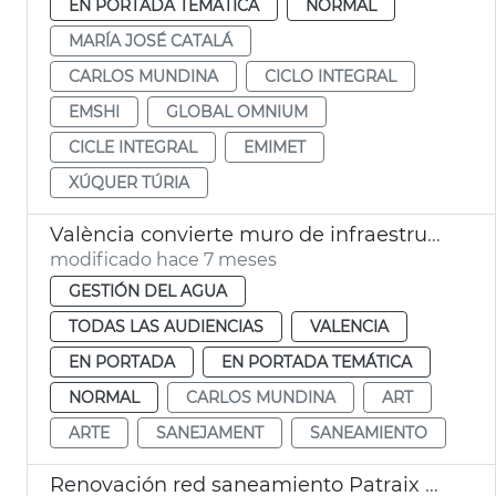
EN PORTADA TEMÁTICA
NORMAL
MARÍA JOSÉ CATALÁ
CARLOS MUNDINA
CICLO INTEGRAL
EMSHI
GLOBAL OMNIUM
CICLE INTEGRAL
EMIMET
XÚQUER TÚRIA
València convierte muro de infraestructuras saneamiento en arte urbano
modificado hace 7 meses
GESTIÓN DEL AGUA
TODAS LAS AUDIENCIAS
VALENCIA
EN PORTADA
EN PORTADA TEMÁTICA
NORMAL
CARLOS MUNDINA
ART
ARTE
SANEJAMENT
SANEAMIENTO
Renovación red saneamiento Patraix València