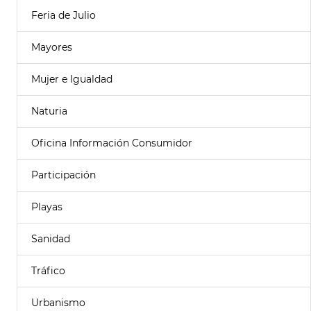
Feria de Julio
Mayores
Mujer e Igualdad
Naturia
Oficina Información Consumidor
Participación
Playas
Sanidad
Tráfico
Urbanismo