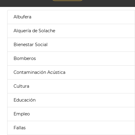
Albufera
Alquería de Solache
Bienestar Social
Bomberos
Contaminación Acústica
Cultura
Educación
Empleo
Fallas