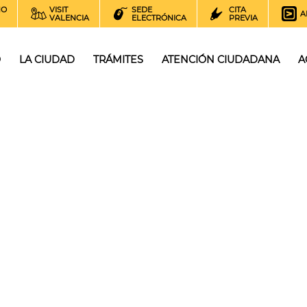
NO
VISIT
SEDE
CITA
A
VALENCIA
ELECTRÓNICA
PREVIA
O
LA CIUDAD
TRÁMITES
ATENCIÓN CIUDADANA
A