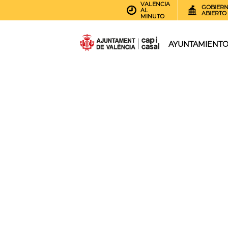
VALENCIA
GOBIER
AL
ABIERTO
MINUTO
AYUNTAMIENT