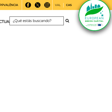
PPVALÈNCIA
VAL
CAS
CTUALIDAD