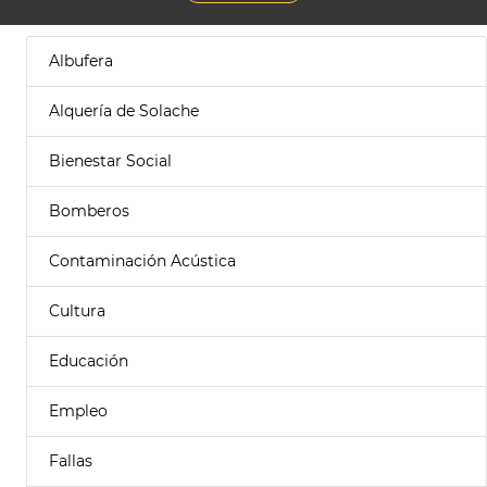
Albufera
Alquería de Solache
Bienestar Social
Bomberos
Contaminación Acústica
Cultura
Educación
Empleo
Fallas