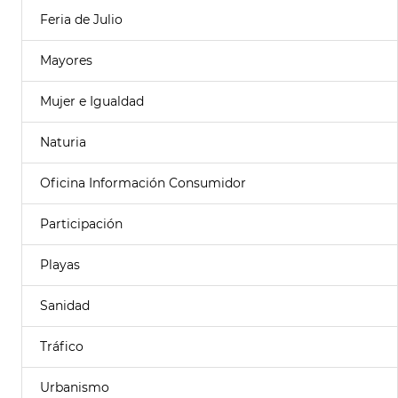
Feria de Julio
Mayores
Mujer e Igualdad
Naturia
Oficina Información Consumidor
Participación
Playas
Sanidad
Tráfico
Urbanismo