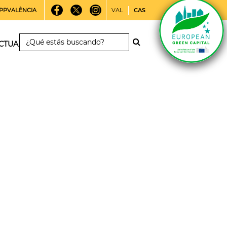
PPVALÈNCIA
VAL
CAS
CTUALIDAD