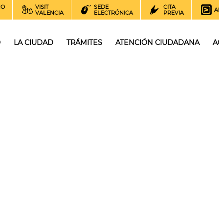
NO
VISIT
SEDE
CITA
A
VALENCIA
ELECTRÓNICA
PREVIA
O
LA CIUDAD
TRÁMITES
ATENCIÓN CIUDADANA
A