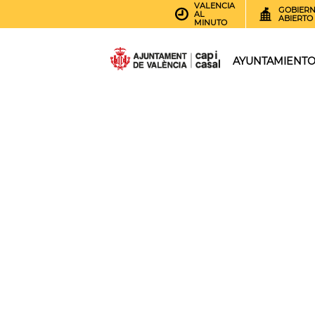
VALENCIA
GOBIER
AL
ABIERTO
MINUTO
AYUNTAMIENT