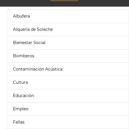
Albufera
Alquería de Solache
Bienestar Social
Bomberos
Contaminación Acústica
Cultura
Educación
Empleo
Fallas