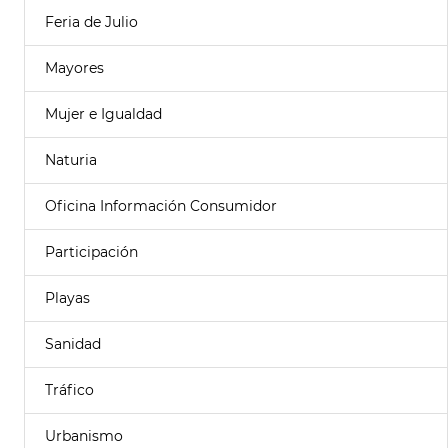
Feria de Julio
Mayores
Mujer e Igualdad
Naturia
Oficina Información Consumidor
Participación
Playas
Sanidad
Tráfico
Urbanismo