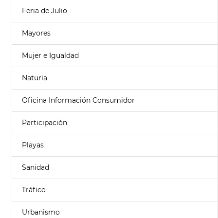
Feria de Julio
Mayores
Mujer e Igualdad
Naturia
Oficina Información Consumidor
Participación
Playas
Sanidad
Tráfico
Urbanismo