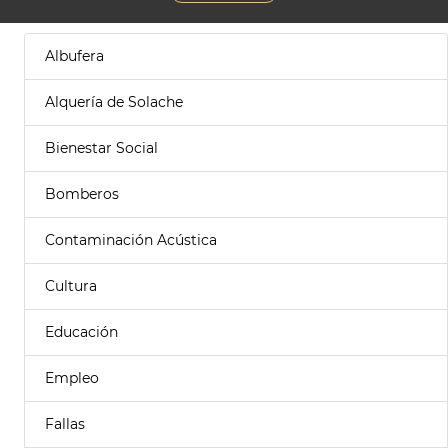
Albufera
Alquería de Solache
Bienestar Social
Bomberos
Contaminación Acústica
Cultura
Educación
Empleo
Fallas