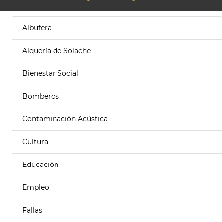
Albufera
Alquería de Solache
Bienestar Social
Bomberos
Contaminación Acústica
Cultura
Educación
Empleo
Fallas