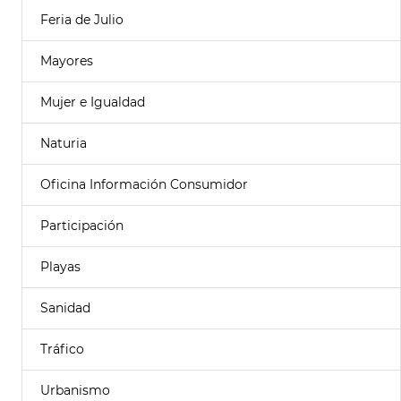
Feria de Julio
Mayores
Mujer e Igualdad
Naturia
Oficina Información Consumidor
Participación
Playas
Sanidad
Tráfico
Urbanismo