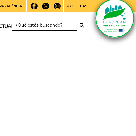
PPVALÈNCIA
VAL
CAS
CTUALIDAD