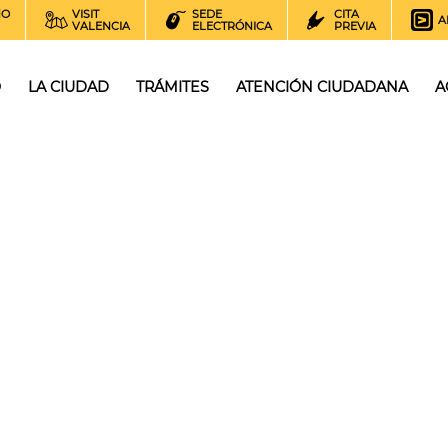
NO
VISIT
SEDE
CITA
A
VALENCIA
ELECTRÓNICA
PREVIA
O
LA CIUDAD
TRÁMITES
ATENCIÓN CIUDADANA
A