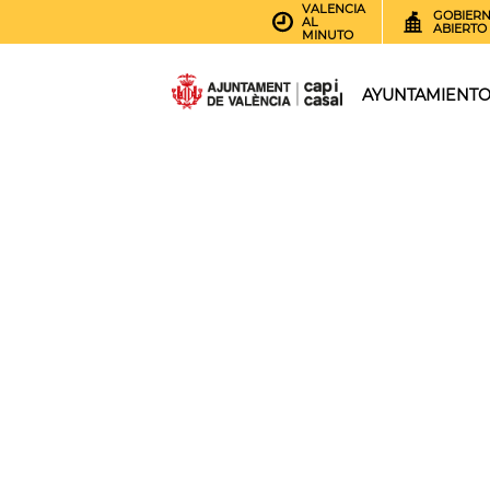
VALENCIA
GOBIER
AL
ABIERTO
MINUTO
AYUNTAMIENT