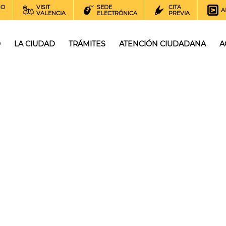
NO
VISIT
SEDE
CITA
A
VALENCIA
ELECTRÓNICA
PREVIA
O
LA CIUDAD
TRÁMITES
ATENCIÓN CIUDADANA
A