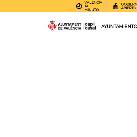
VALENCIA
GOBIER
AL
ABIERTO
MINUTO
AYUNTAMIENT