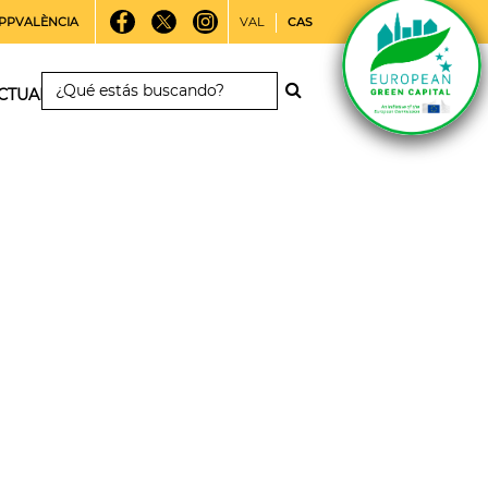
PPVALÈNCIA
VAL
CAS
CTUALIDAD