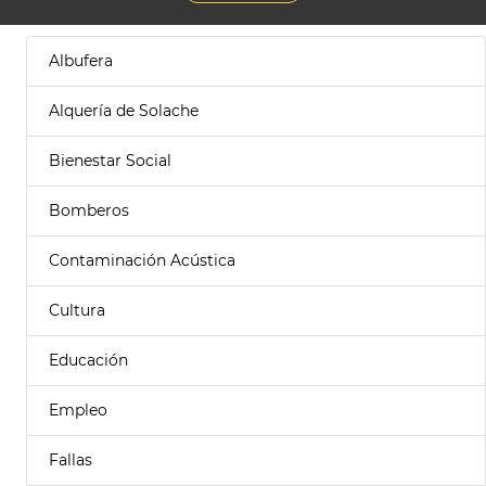
Albufera
Alquería de Solache
Bienestar Social
Bomberos
Contaminación Acústica
Cultura
Educación
Empleo
Fallas