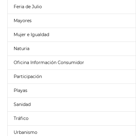
Feria de Julio
Mayores
Mujer e Igualdad
Naturia
Oficina Información Consumidor
Participación
Playas
Sanidad
Tráfico
Urbanismo