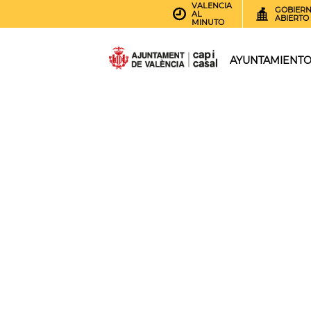
VALENCIA
GOBIER
AL
ABIERTO
MINUTO
AYUNTAMIENT