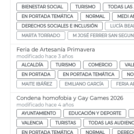
BIENESTAR SOCIAL
TURISMO
TODAS LAS
EN PORTADA TEMÁTICA
NORMAL
MEDI A
DERECHOS SOCIALES E INCLUSIÓN
LUCÍA BE
MARTA TORRADO
M JOSÉ FERRER SAN SEGU
Feria de Artesanía Primavera
modificado hace 3 años
ALCALDÍA
TURISMO
COMERCIO
VAL
EN PORTADA
EN PORTADA TEMÁTICA
NO
MAITE IBÁÑEZ
EMILIANO GARCÍA
FERIA A
Condena homofobia y Gay Games 2026
modificado hace 4 años
AYUNTAMIENTO
EDUCACIÓN Y DEPORTE
VALENCIA
TURISTAS
TODAS LAS AUDIENC
EN PORTADA TEMÁTICA
NORMAL
DERECH