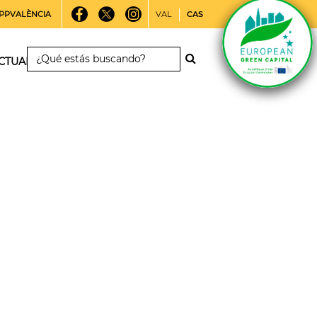
PPVALÈNCIA
VAL
CAS
CTUALIDAD