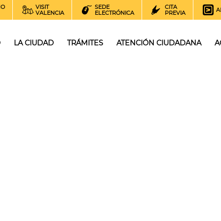
NO
VISIT
SEDE
CITA
A
VALENCIA
ELECTRÓNICA
PREVIA
O
LA CIUDAD
TRÁMITES
ATENCIÓN CIUDADANA
A