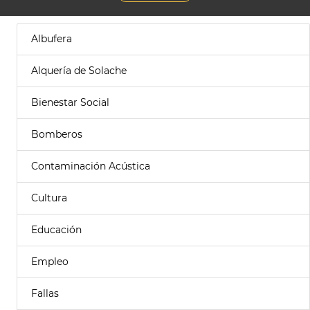
Albufera
Alquería de Solache
Bienestar Social
Bomberos
Contaminación Acústica
Cultura
Educación
Empleo
Fallas