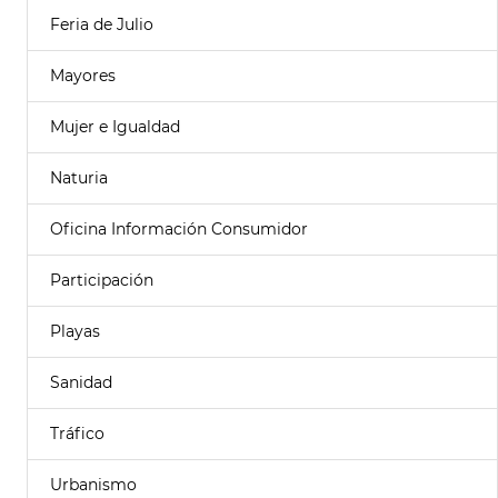
Feria de Julio
Mayores
Mujer e Igualdad
Naturia
Oficina Información Consumidor
Participación
Playas
Sanidad
Tráfico
Urbanismo