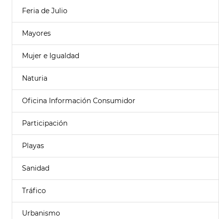
Feria de Julio
Mayores
Mujer e Igualdad
Naturia
Oficina Información Consumidor
Participación
Playas
Sanidad
Tráfico
Urbanismo