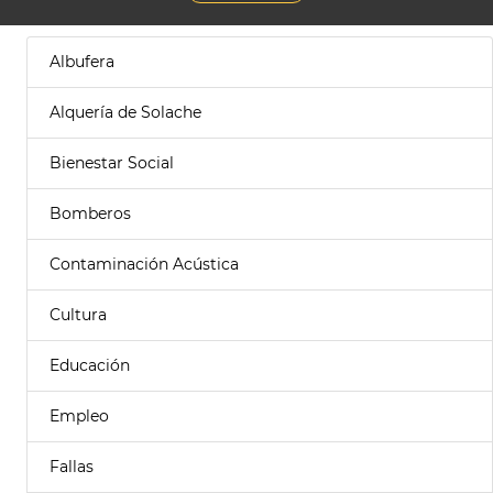
Albufera
Alquería de Solache
Bienestar Social
Bomberos
Contaminación Acústica
Cultura
Educación
Empleo
Fallas