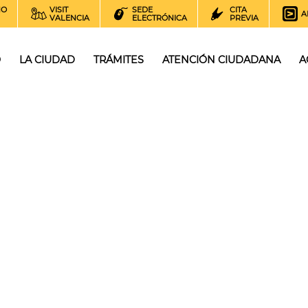
NO
VISIT
SEDE
CITA
A
VALENCIA
ELECTRÓNICA
PREVIA
O
LA CIUDAD
TRÁMITES
ATENCIÓN CIUDADANA
A