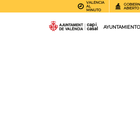
VALENCIA
GOBIER
AL
ABIERTO
MINUTO
AYUNTAMIENT