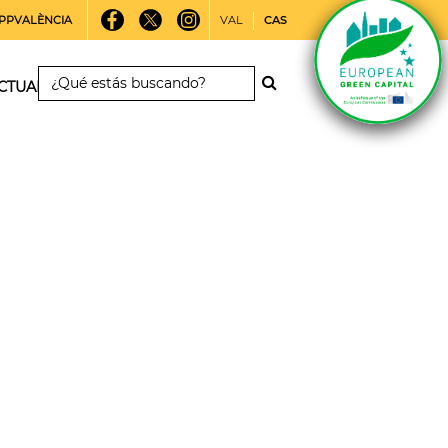
PPVALÈNCIA
VAL
CAS
CTUALIDAD