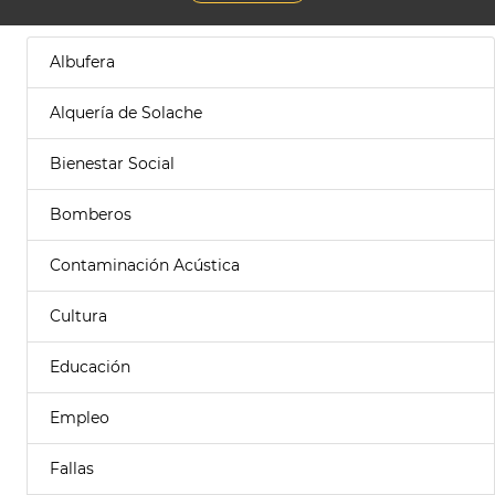
Albufera
Alquería de Solache
Bienestar Social
Bomberos
Contaminación Acústica
Cultura
Educación
Empleo
Fallas