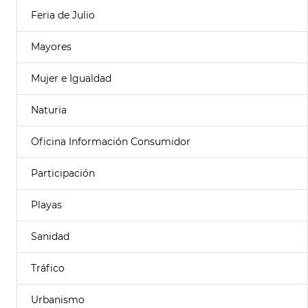
Feria de Julio
Mayores
Mujer e Igualdad
Naturia
Oficina Información Consumidor
Participación
Playas
Sanidad
Tráfico
Urbanismo