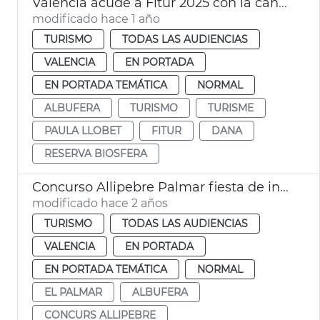
València acude a Fitur 2025 con la candidatira de l'Albufera como reserva de a biosfera
modificado hace 1 año
TURISMO
TODAS LAS AUDIENCIAS
VALENCIA
EN PORTADA
EN PORTADA TEMÁTICA
NORMAL
ALBUFERA
TURISMO
TURISME
PAULA LLOBET
FITUR
DANA
RESERVA BIOSFERA
Concurso Allipebre Palmar fiesta de interés turístico
modificado hace 2 años
TURISMO
TODAS LAS AUDIENCIAS
VALENCIA
EN PORTADA
EN PORTADA TEMÁTICA
NORMAL
EL PALMAR
ALBUFERA
CONCURS ALLIPEBRE