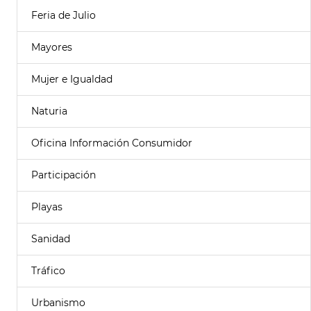
Feria de Julio
Mayores
Mujer e Igualdad
Naturia
Oficina Información Consumidor
Participación
Playas
Sanidad
Tráfico
Urbanismo