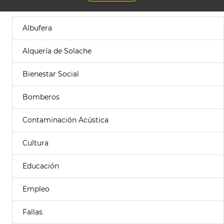
Albufera
Alquería de Solache
Bienestar Social
Bomberos
Contaminación Acústica
Cultura
Educación
Empleo
Fallas