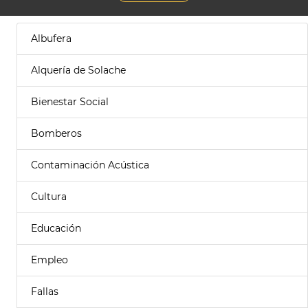
Albufera
Alquería de Solache
Bienestar Social
Bomberos
Contaminación Acústica
Cultura
Educación
Empleo
Fallas