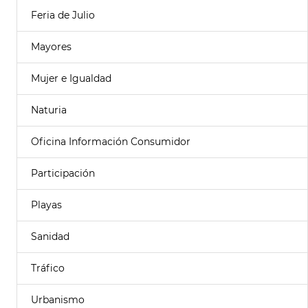
Feria de Julio
Mayores
Mujer e Igualdad
Naturia
Oficina Información Consumidor
Participación
Playas
Sanidad
Tráfico
Urbanismo