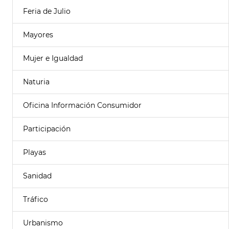
Feria de Julio
Mayores
Mujer e Igualdad
Naturia
Oficina Información Consumidor
Participación
Playas
Sanidad
Tráfico
Urbanismo