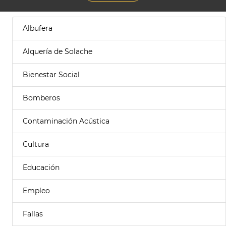
Albufera
Alquería de Solache
Bienestar Social
Bomberos
Contaminación Acústica
Cultura
Educación
Empleo
Fallas