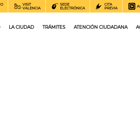
NO
VISIT
SEDE
CITA
A
VALENCIA
ELECTRÓNICA
PREVIA
O
LA CIUDAD
TRÁMITES
ATENCIÓN CIUDADANA
A