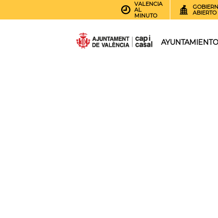
VALENCIA
GOBIER
AL
ABIERTO
MINUTO
AYUNTAMIENT