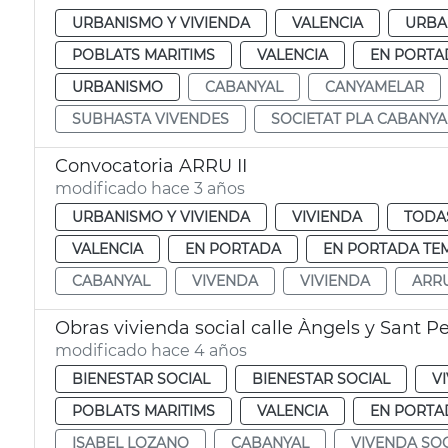
URBANISMO Y VIVIENDA
VALENCIA
URBA
POBLATS MARITIMS
VALENCIA
EN PORTA
URBANISMO
CABANYAL
CANYAMELAR
SUBHASTA VIVENDES
SOCIETAT PLA CABANYA
Convocatoria ARRU II
modificado hace 3 años
URBANISMO Y VIVIENDA
VIVIENDA
TODAS
VALENCIA
EN PORTADA
EN PORTADA TE
CABANYAL
VIVENDA
VIVIENDA
ARR
Obras vivienda social calle Àngels y Sant P
modificado hace 4 años
BIENESTAR SOCIAL
BIENESTAR SOCIAL
V
POBLATS MARITIMS
VALENCIA
EN PORTA
ISABEL LOZANO
CABANYAL
VIVENDA SOC