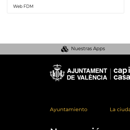
Web FDM
Nuestras Apps
Ayuntamiento
La ciud