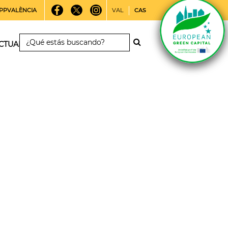
PPVALÈNCIA
VAL
CAS
CTUALIDAD