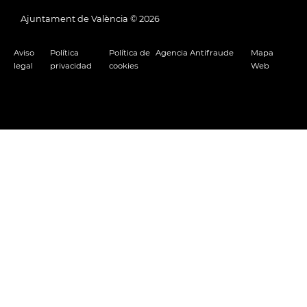
Ajuntament de València ©
2026
Aviso
Política
Política de
Agencia Antifraude
Mapa
legal
privacidad
cookies
Web