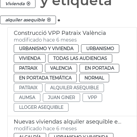
y etiqueta
Vivienda
.
alquiler asequible
Construcció VPP Patraix València
modificado hace 6 meses
URBANISMO Y VIVIENDA
URBANISMO
VIVIENDA
TODAS LAS AUDIENCIAS
PATRAIX
VALENCIA
EN PORTADA
EN PORTADA TEMÁTICA
NORMAL
PATRAIX
ALQUILER ASEQUIBLE
AUMSA
JUAN GINER
VPP
LLOGER ASEQUIBLE
Nuevas viviendas alquiler asequible en La Punta València
modificado hace 6 meses