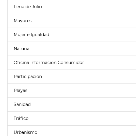
Feria de Julio
Mayores
Mujer e Igualdad
Naturia
Oficina Información Consumidor
Participación
Playas
Sanidad
Tráfico
Urbanismo