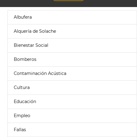
Albufera
Alquería de Solache
Bienestar Social
Bomberos
Contaminación Acústica
Cultura
Educación
Empleo
Fallas