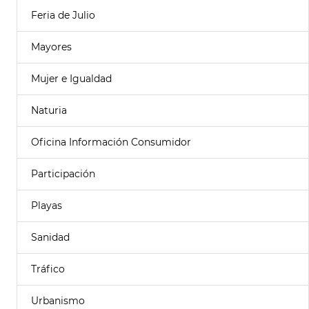
Feria de Julio
Mayores
Mujer e Igualdad
Naturia
Oficina Información Consumidor
Participación
Playas
Sanidad
Tráfico
Urbanismo