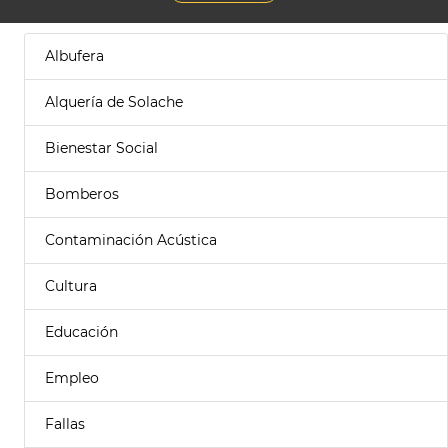
Albufera
Alquería de Solache
Bienestar Social
Bomberos
Contaminación Acústica
Cultura
Educación
Empleo
Fallas