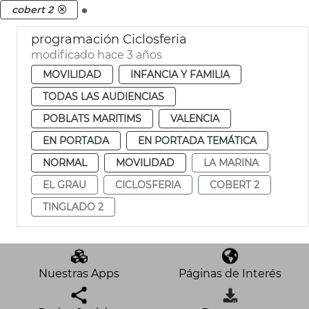
.
cobert 2
programación Ciclosferia
modificado hace 3 años
MOVILIDAD
INFANCIA Y FAMILIA
TODAS LAS AUDIENCIAS
POBLATS MARITIMS
VALENCIA
EN PORTADA
EN PORTADA TEMÁTICA
NORMAL
MOVILIDAD
LA MARINA
EL GRAU
CICLOSFERIA
COBERT 2
TINGLADO 2
Nuestras Apps
Páginas de Interés