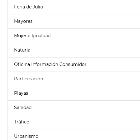
Feria de Julio
Mayores
Mujer e Igualdad
Naturia
Oficina Información Consumidor
Participación
Playas
Sanidad
Tráfico
Urbanismo