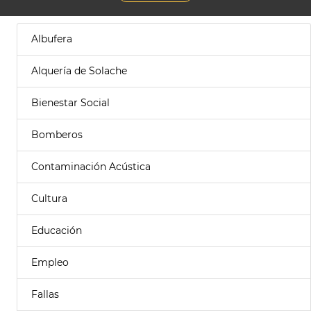
Albufera
Alquería de Solache
Bienestar Social
Bomberos
Contaminación Acústica
Cultura
Educación
Empleo
Fallas