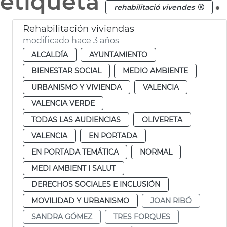
etiqueta
.
rehabilitació vivendes
Rehabilitación viviendas
modificado hace 3 años
ALCALDÍA
AYUNTAMIENTO
BIENESTAR SOCIAL
MEDIO AMBIENTE
URBANISMO Y VIVIENDA
VALENCIA
VALENCIA VERDE
TODAS LAS AUDIENCIAS
OLIVERETA
VALENCIA
EN PORTADA
EN PORTADA TEMÁTICA
NORMAL
MEDI AMBIENT I SALUT
DERECHOS SOCIALES E INCLUSIÓN
MOVILIDAD Y URBANISMO
JOAN RIBÓ
SANDRA GÓMEZ
TRES FORQUES