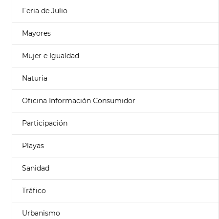
Feria de Julio
Mayores
Mujer e Igualdad
Naturia
Oficina Información Consumidor
Participación
Playas
Sanidad
Tráfico
Urbanismo