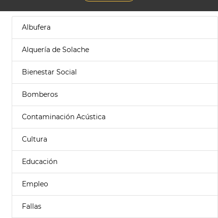
Albufera
Alquería de Solache
Bienestar Social
Bomberos
Contaminación Acústica
Cultura
Educación
Empleo
Fallas