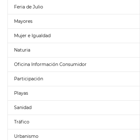
Feria de Julio
Mayores
Mujer e Igualdad
Naturia
Oficina Información Consumidor
Participación
Playas
Sanidad
Tráfico
Urbanismo