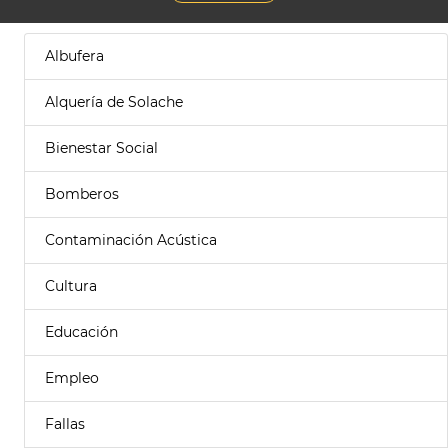
Albufera
Alquería de Solache
Bienestar Social
Bomberos
Contaminación Acústica
Cultura
Educación
Empleo
Fallas