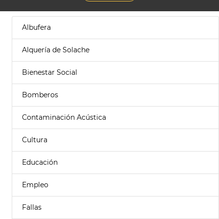
Albufera
Alquería de Solache
Bienestar Social
Bomberos
Contaminación Acústica
Cultura
Educación
Empleo
Fallas