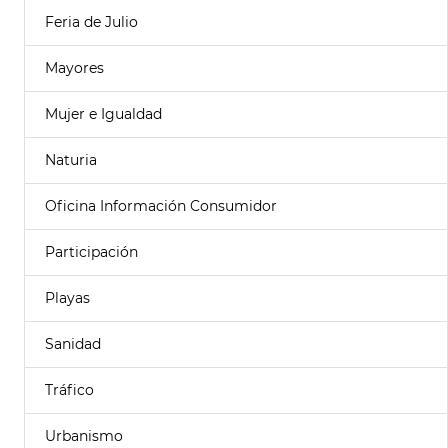
Feria de Julio
Mayores
Mujer e Igualdad
Naturia
Oficina Información Consumidor
Participación
Playas
Sanidad
Tráfico
Urbanismo