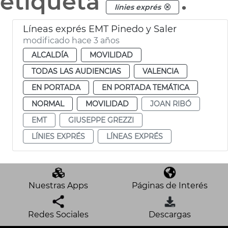
etiqueta
.
línies exprés
Líneas exprés EMT Pinedo y Saler
modificado hace 3 años
ALCALDÍA
MOVILIDAD
TODAS LAS AUDIENCIAS
VALENCIA
EN PORTADA
EN PORTADA TEMÁTICA
NORMAL
MOVILIDAD
JOAN RIBÓ
EMT
GIUSEPPE GREZZI
LÍNIES EXPRÉS
LÍNEAS EXPRÉS
Nuestras Apps
Páginas de Interés
Redes Sociales
Descargas