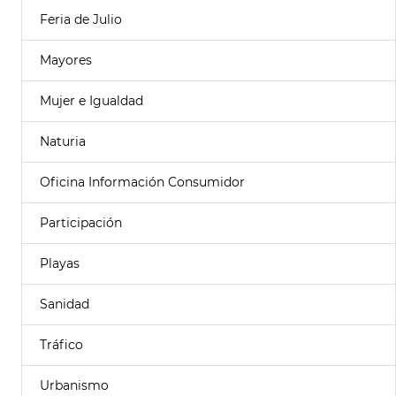
Feria de Julio
Mayores
Mujer e Igualdad
Naturia
Oficina Información Consumidor
Participación
Playas
Sanidad
Tráfico
Urbanismo