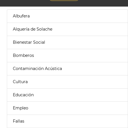
Albufera
Alquería de Solache
Bienestar Social
Bomberos
Contaminación Acústica
Cultura
Educación
Empleo
Fallas