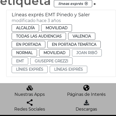
etiqueta
.
líneas exprés
Líneas exprés EMT Pinedo y Saler
modificado hace 3 años
ALCALDÍA
MOVILIDAD
TODAS LAS AUDIENCIAS
VALENCIA
EN PORTADA
EN PORTADA TEMÁTICA
NORMAL
MOVILIDAD
JOAN RIBÓ
EMT
GIUSEPPE GREZZI
LÍNIES EXPRÉS
LÍNEAS EXPRÉS
Nuestras Apps
Páginas de Interés
Redes Sociales
Descargas