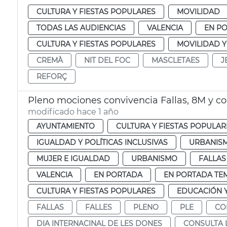
CULTURA Y FIESTAS POPULARES
MOVILIDAD
TODAS LAS AUDIENCIAS
VALENCIA
EN P
CULTURA Y FIESTAS POPULARES
MOVILIDAD 
CREMÀ
NIT DEL FOC
MASCLETAES
J
REFORÇ
Pleno mociones convivencia Fallas, 8M y c
modificado hace 1 año
AYUNTAMIENTO
CULTURA Y FIESTAS POPULAR
IGUALDAD Y POLÍTICAS INCLUSIVAS
URBANISM
MUJER E IGUALDAD
URBANISMO
FALLAS
VALENCIA
EN PORTADA
EN PORTADA TE
CULTURA Y FIESTAS POPULARES
EDUCACIÓN 
FALLAS
FALLES
PLENO
PLE
CO
DIA INTERNACINAL DE LES DONES
CONSULTA 