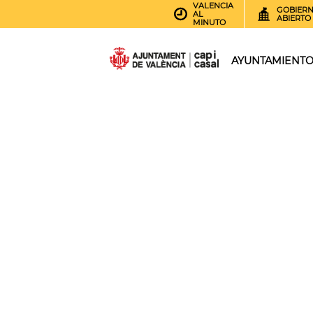
VALENCIA
GOBIER
AL
ABIERTO
MINUTO
AYUNTAMIENT