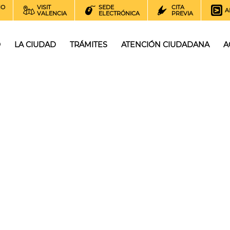
NO
VISIT
SEDE
CITA
A
VALENCIA
ELECTRÓNICA
PREVIA
O
LA CIUDAD
TRÁMITES
ATENCIÓN CIUDADANA
A