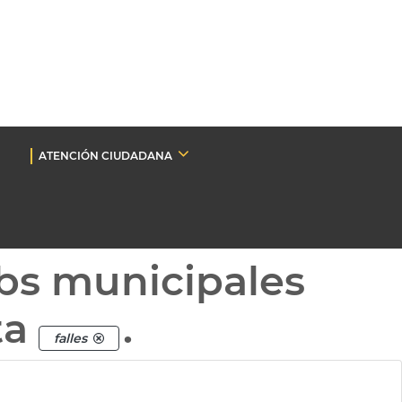
ATENCIÓN CIUDADANA
bs municipales
ta
.
falles