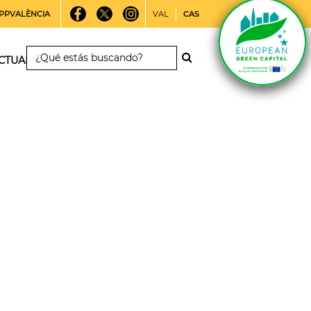
PPVALÈNCIA
VAL
CAS
CTUALIDAD