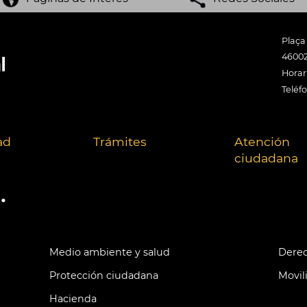
Plaça
46002
Horari
Teléf
ad
Trámites
Atención
ciudadana
.
Medio ambiente y salud
Derec
Protección ciudadana
Movil
Hacienda