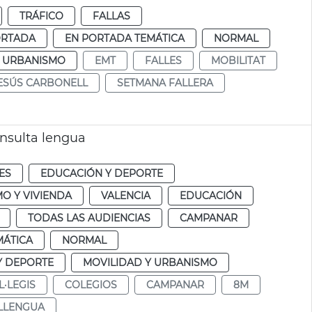
TRÁFICO
FALLAS
ORTADA
EN PORTADA TEMÁTICA
NORMAL
Y URBANISMO
EMT
FALLES
MOBILITAT
ESÚS CARBONELL
SETMANA FALLERA
onsulta lengua
ES
EDUCACIÓN Y DEPORTE
O Y VIVIENDA
VALENCIA
EDUCACIÓN
TODAS LAS AUDIENCIAS
CAMPANAR
MÁTICA
NORMAL
Y DEPORTE
MOVILIDAD Y URBANISMO
L·LEGIS
COLEGIOS
CAMPANAR
8M
LLENGUA