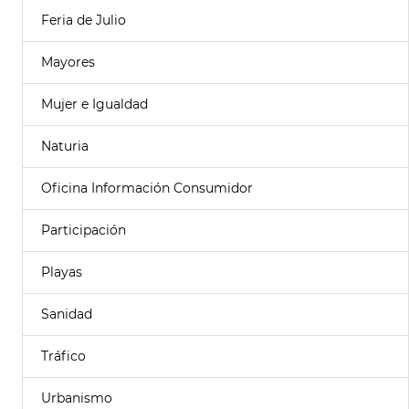
Feria de Julio
Mayores
Mujer e Igualdad
Naturia
Oficina Información Consumidor
Participación
Playas
Sanidad
Tráfico
Urbanismo