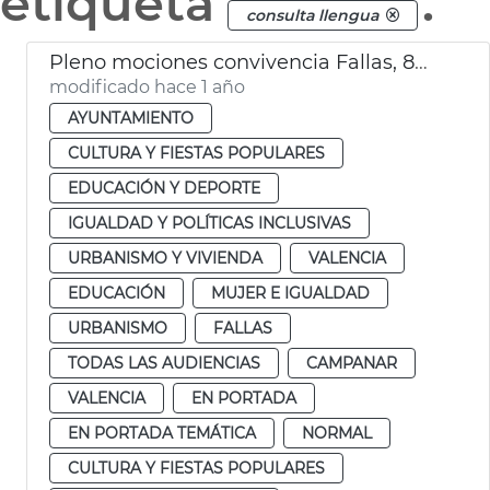
etiqueta
.
consulta llengua
Pleno mociones convivencia Fallas, 8M y consulta lengua
modificado hace 1 año
AYUNTAMIENTO
CULTURA Y FIESTAS POPULARES
EDUCACIÓN Y DEPORTE
IGUALDAD Y POLÍTICAS INCLUSIVAS
URBANISMO Y VIVIENDA
VALENCIA
EDUCACIÓN
MUJER E IGUALDAD
URBANISMO
FALLAS
TODAS LAS AUDIENCIAS
CAMPANAR
VALENCIA
EN PORTADA
EN PORTADA TEMÁTICA
NORMAL
CULTURA Y FIESTAS POPULARES