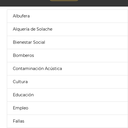
Albufera
Alquería de Solache
Bienestar Social
Bomberos
Contaminación Acústica
Cultura
Educación
Empleo
Fallas