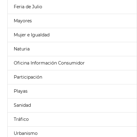
Feria de Julio
Mayores
Mujer e Igualdad
Naturia
Oficina Información Consumidor
Participación
Playas
Sanidad
Tráfico
Urbanismo