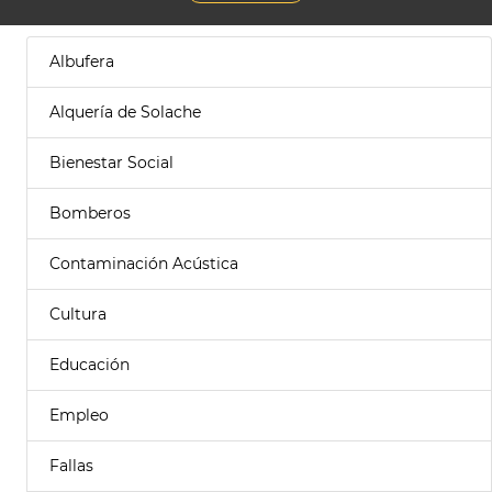
Albufera
Alquería de Solache
Bienestar Social
Bomberos
Contaminación Acústica
Cultura
Educación
Empleo
Fallas