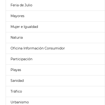
Feria de Julio
Mayores
Mujer e Igualdad
Naturia
Oficina Información Consumidor
Participación
Playas
Sanidad
Tráfico
Urbanismo