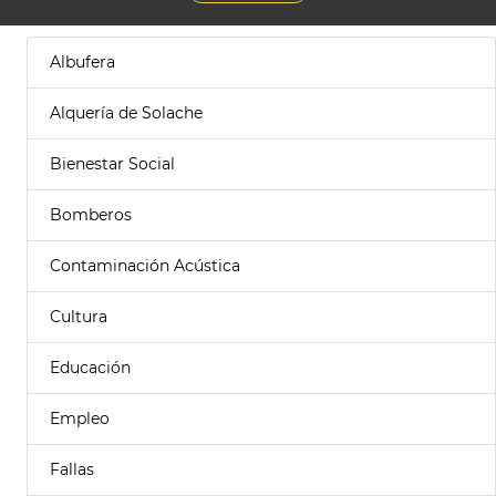
Albufera
Alquería de Solache
Bienestar Social
Bomberos
Contaminación Acústica
Cultura
Educación
Empleo
Fallas