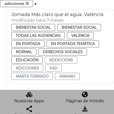
.
adicciones
Jornada Más claro que el agua. València
modificado hace 7 meses
BIENESTAR SOCIAL
BIENESTAR SOCIAL
TODAS LAS AUDIENCIAS
VALENCIA
EN PORTADA
EN PORTADA TEMÁTICA
NORMAL
DERECHOS SOCIALES
EDUCACIÓN
ADDICCIONS
ADICCIONES
FAD
MARTA TORRADO
ARKANO
Nuestras Apps
Páginas de Interés