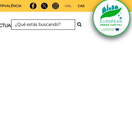
PPVALÈNCIA
VAL
CAS
CTUALIDAD