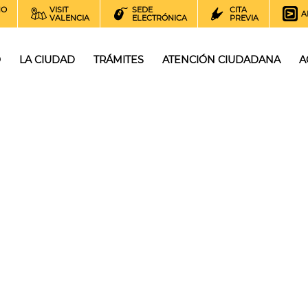
NO
VISIT
SEDE
CITA
A
VALENCIA
ELECTRÓNICA
PREVIA
O
LA CIUDAD
TRÁMITES
ATENCIÓN CIUDADANA
A