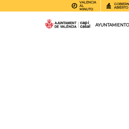
VALENCIA
GOBIER
AL
ABIERTO
MINUTO
AYUNTAMIENT