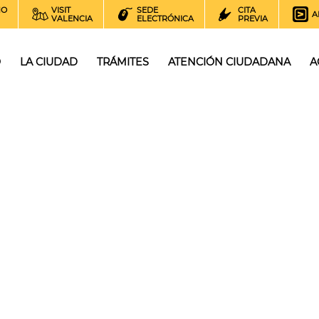
NO
VISIT
SEDE
CITA
A
VALENCIA
ELECTRÓNICA
PREVIA
O
LA CIUDAD
TRÁMITES
ATENCIÓN CIUDADANA
A