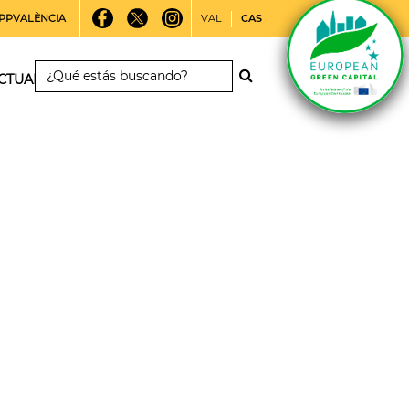
PPVALÈNCIA
VAL
CAS
CTUALIDAD