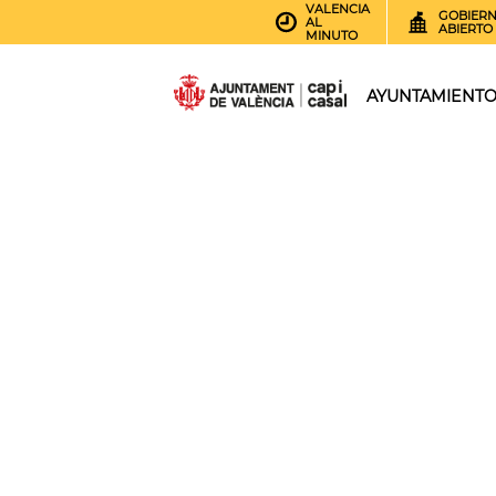
VALENCIA
GOBIER
AL
ABIERTO
MINUTO
AYUNTAMIENT