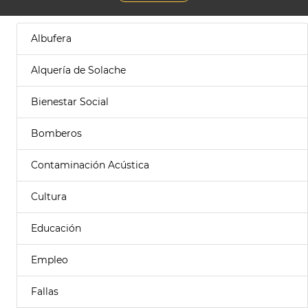
Albufera
Alquería de Solache
Bienestar Social
Bomberos
Contaminación Acústica
Cultura
Educación
Empleo
Fallas