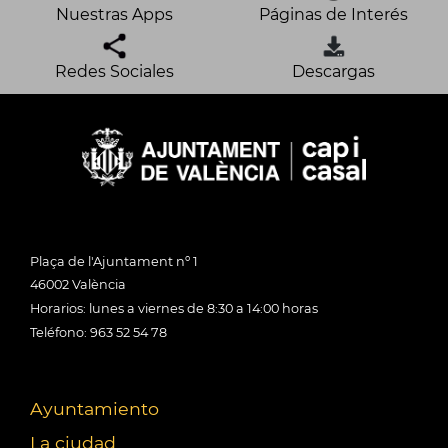
Nuestras Apps
Páginas de Interés
Redes Sociales
Descargas
Plaça de l'Ajuntament nº 1
46002 València
Horarios: lunes a viernes de 8:30 a 14:00 horas
Teléfono: 963 52 54 78
Ayuntamiento
La ciudad