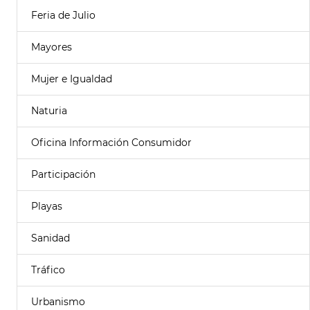
Feria de Julio
Mayores
Mujer e Igualdad
Naturia
Oficina Información Consumidor
Participación
Playas
Sanidad
Tráfico
Urbanismo