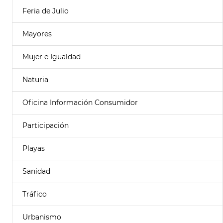
Feria de Julio
Mayores
Mujer e Igualdad
Naturia
Oficina Información Consumidor
Participación
Playas
Sanidad
Tráfico
Urbanismo