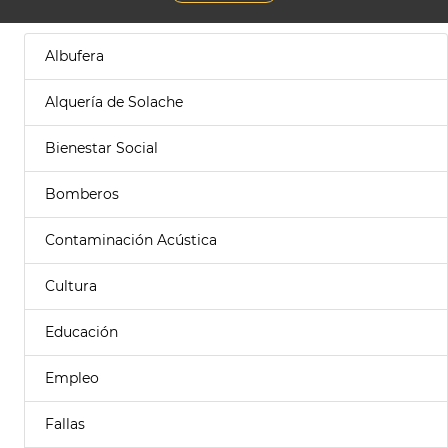
Albufera
Alquería de Solache
Bienestar Social
Bomberos
Contaminación Acústica
Cultura
Educación
Empleo
Fallas