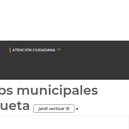
ATENCIÓN CIUDADANA
bs municipales
queta
.
jardi vertical