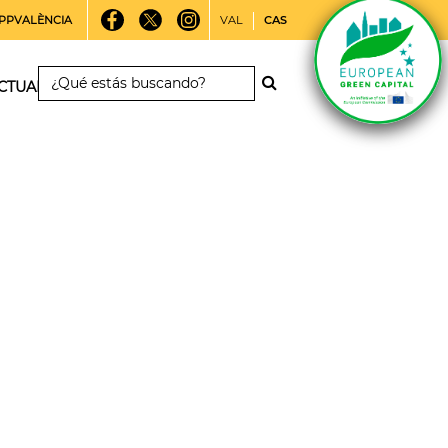
PPVALÈNCIA
VAL
CAS
CTUALIDAD