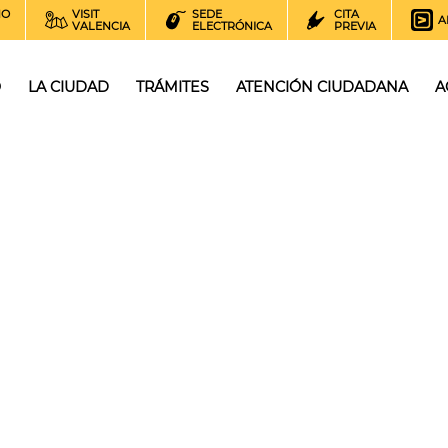
NO
VISIT
SEDE
CITA
A
VALENCIA
ELECTRÓNICA
PREVIA
O
LA CIUDAD
TRÁMITES
ATENCIÓN CIUDADANA
A