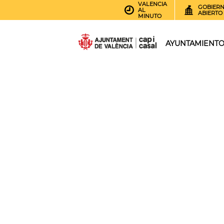
VALENCIA
GOBIER
AL
ABIERTO
MINUTO
AYUNTAMIENT