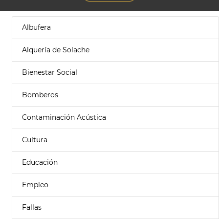
Albufera
Alquería de Solache
Bienestar Social
Bomberos
Contaminación Acústica
Cultura
Educación
Empleo
Fallas