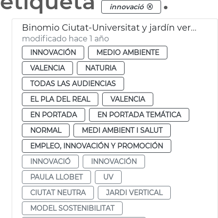
etiqueta
.
innovació
Binomio Ciutat-Universitat y jardín vertical
modificado hace 1 año
INNOVACIÓN
MEDIO AMBIENTE
VALENCIA
NATURIA
TODAS LAS AUDIENCIAS
EL PLA DEL REAL
VALENCIA
EN PORTADA
EN PORTADA TEMÁTICA
NORMAL
MEDI AMBIENT I SALUT
EMPLEO, INNOVACIÓN Y PROMOCIÓN
INNOVACIÓ
INNOVACIÓN
PAULA LLOBET
UV
CIUTAT NEUTRA
JARDI VERTICAL
MODEL SOSTENIBILITAT