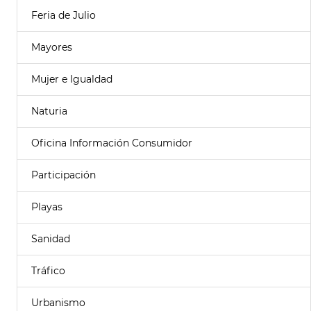
Feria de Julio
Mayores
Mujer e Igualdad
Naturia
Oficina Información Consumidor
Participación
Playas
Sanidad
Tráfico
Urbanismo