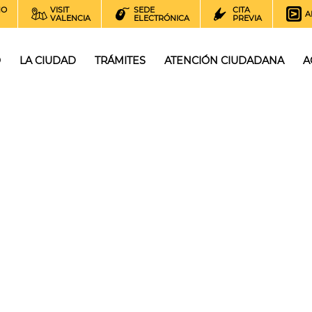
NO
VISIT
SEDE
CITA
A
VALENCIA
ELECTRÓNICA
PREVIA
O
LA CIUDAD
TRÁMITES
ATENCIÓN CIUDADANA
A