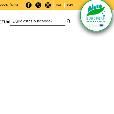
PPVALÈNCIA
VAL
CAS
CTUALIDAD