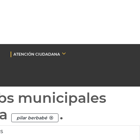
ATENCIÓN CIUDADANA
bs municipales
ta
.
pilar berbabé
as