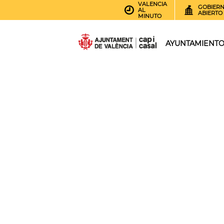
VALENCIA
GOBIER
AL
ABIERTO
MINUTO
AYUNTAMIENT