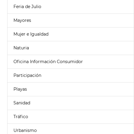
Feria de Julio
Mayores
Mujer e Igualdad
Naturia
Oficina Información Consumidor
Participación
Playas
Sanidad
Tráfico
Urbanismo