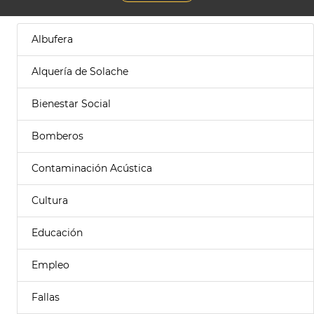
Albufera
Alquería de Solache
Bienestar Social
Bomberos
Contaminación Acústica
Cultura
Educación
Empleo
Fallas