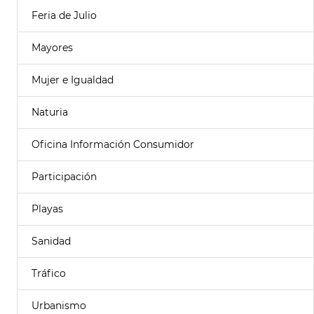
Feria de Julio
Mayores
Mujer e Igualdad
Naturia
Oficina Información Consumidor
Participación
Playas
Sanidad
Tráfico
Urbanismo