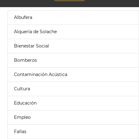
Albufera
Alquería de Solache
Bienestar Social
Bomberos
Contaminación Acústica
Cultura
Educación
Empleo
Fallas