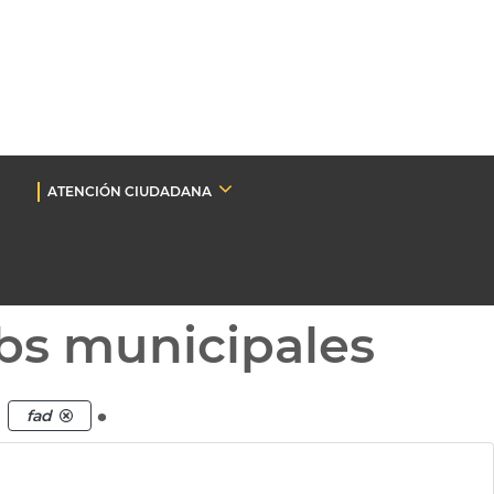
ATENCIÓN CIUDADANA
bs municipales
a
.
fad