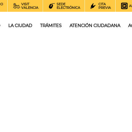
NO
VISIT
SEDE
CITA
A
VALENCIA
ELECTRÓNICA
PREVIA
O
LA CIUDAD
TRÁMITES
ATENCIÓN CIUDADANA
A