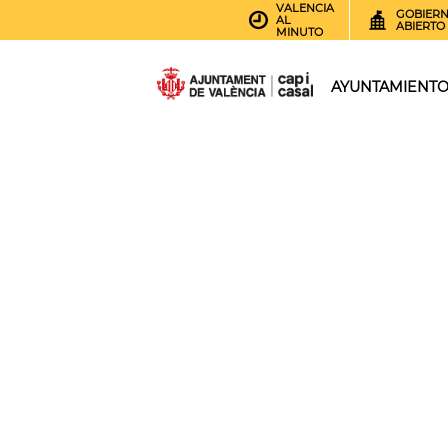
VALENCIA
GOBIER
AL
ABIERTO
MINUTO
AYUNTAMIENT