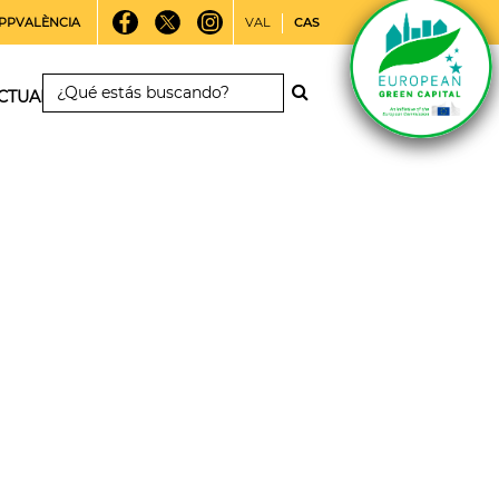
PPVALÈNCIA
VAL
CAS
CTUALIDAD