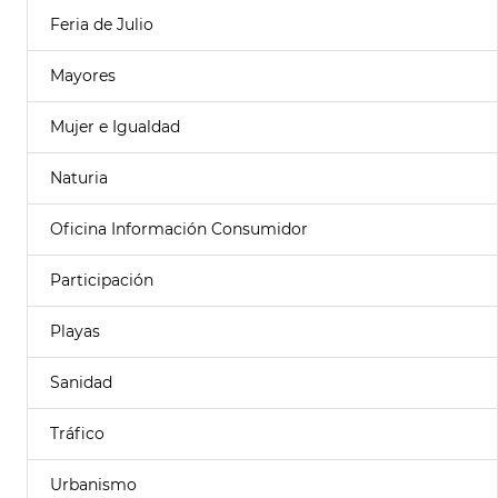
Feria de Julio
Mayores
Mujer e Igualdad
Naturia
Oficina Información Consumidor
Participación
Playas
Sanidad
Tráfico
Urbanismo