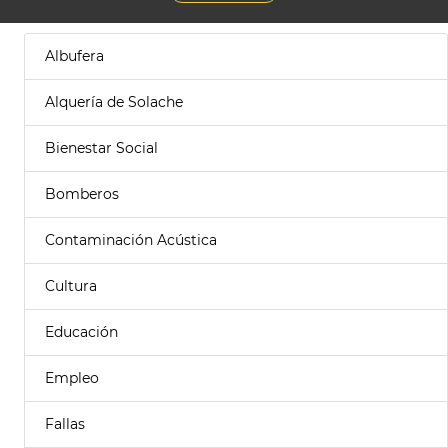
Albufera
Alquería de Solache
Bienestar Social
Bomberos
Contaminación Acústica
Cultura
Educación
Empleo
Fallas